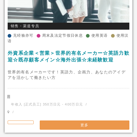
销售・渠道专员
无经验亦可
周末及法定节假日休息
使用英语
使用汉
语
外資系企業＜営業＞世界的有名メーカー☆英語力歓
迎☆既存顧客メイン☆海外出張☆未経験歓迎
世界的有名メーカーです！英語力、企画力、あなたのアイデ
アを活かして働きたい方
年收入 [正式员工] 350万日元 - 400万日元 /
/
更多