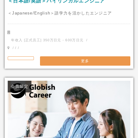
＜日本語/英語＞バイリンガルエンジニア
＜Japanese/English＞語学力を活かしたエンジニア
年收入 [正式员工] 350万日元 - 600万日元 /
/ / /
更多
会员限定