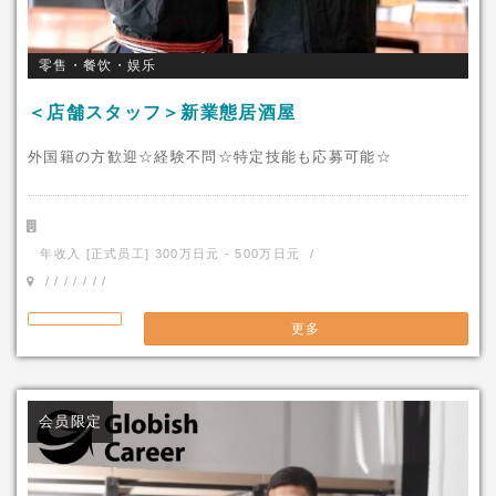
零售・餐饮・娱乐
＜店舗スタッフ＞新業態居酒屋
外国籍の方歓迎☆経験不問☆特定技能も応募可能☆
年收入 [正式员工] 300万日元 - 500万日元 /
/ / / / / / /
更多
会员限定