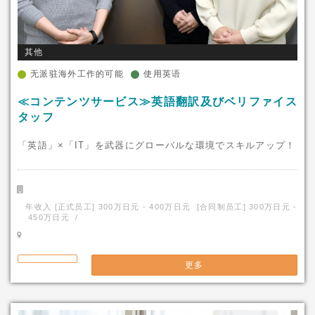
其他
无派驻海外工作的可能
使用英语
≪コンテンツサービス≫英語翻訳及びベリファイス
タッフ
「英語」×「IT」を武器にグローバルな環境でスキルアップ！
年收入 [正式员工] 300万日元 - 400万日元 [合同制员工] 300万日元 -
450万日元 /
更多