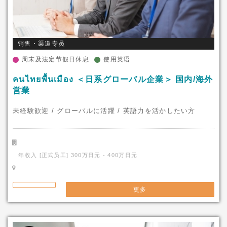
销售・渠道专员
周末及法定节假日休息
使用英语
คนไทยพื้นเมือง ＜日系グローバル企業＞ 国内/海外
営業
未経験歓迎 / グローバルに活躍 / 英語力を活かしたい方
年收入 [正式员工] 300万日元 - 400万日元
更多