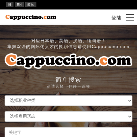
日
EN
簡体
tog
登陆
nav
对应日本语、英语、汉语、缅甸语！
掌握双语的国际化人才的换职信息请使用Cappuccino.com
简单搜索
※请选择下列任一选项